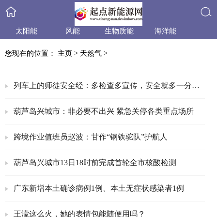
太阳能
风能
生物质能
海洋能
搜索
小水电
天然气
水合物
产品与技术
您现在的位置：
主页
>
天然气
>
政策法规
产业信息
行业动态
业内资讯
列车上的师徒安全经：多检查多宣传，安全就多一分保证
葫芦岛兴城市：非必要不出兴 紧急关停各类重点场所
跨境作业值班员赵波：甘作“钢铁驼队”护航人
葫芦岛兴城市13日18时前完成首轮全市核酸检测
广东新增本土确诊病例1例、本土无症状感染者1例
王濛这么火，她的表情包能随便用吗？