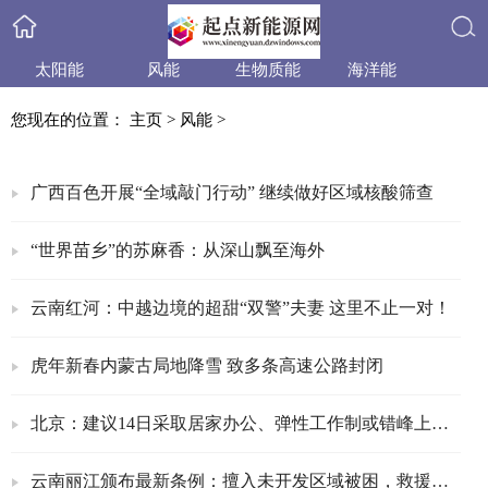
太阳能
风能
生物质能
海洋能
搜索
小水电
天然气
水合物
产品与技术
您现在的位置：
主页
>
风能
>
政策法规
产业信息
行业动态
业内资讯
广西百色开展“全域敲门行动” 继续做好区域核酸筛查
“世界苗乡”的苏麻香：从深山飘至海外
云南红河：中越边境的超甜“双警”夫妻 这里不止一对！
虎年新春内蒙古局地降雪 致多条高速公路封闭
北京：建议14日采取居家办公、弹性工作制或错峰上下班
云南丽江颁布最新条例：擅入未开发区域被困，救援费自担！