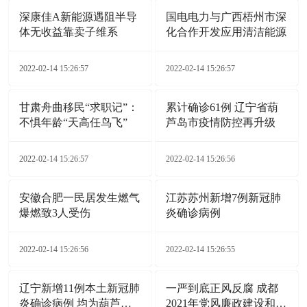
深康佳A新能源遇阻半导
国电电力与广西梧州市深
体无收益靠卖子维系
化合作开发应用清洁能源
2022-02-14 15:26:57
2022-02-14 15:26:57
甘肃舟曲移民“求职记”：
累计确诊61例 辽宁省葫
不惧年龄“天高任鸟飞”
芦岛市疫情防控再升级
2022-02-14 15:26:57
2022-02-14 15:26:56
安徽合肥一民居发生燃气
江苏苏州新增7例新冠肺
爆燃致3人受伤
炎确诊病例
2022-02-14 15:26:56
2022-02-14 15:26:55
辽宁新增11例本土新冠肺
一严到底正风反腐 成都
炎确诊病例 均为葫芦岛
2021年党风廉政建设和反