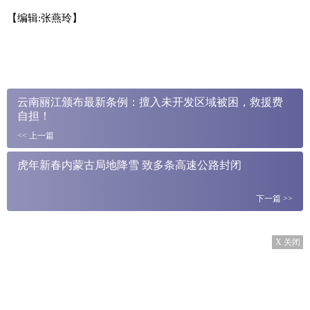
【编辑:张燕玲】
云南丽江颁布最新条例：擅入未开发区域被困，救援费
自担！
<<
上一篇
虎年新春内蒙古局地降雪 致多条高速公路封闭
下一篇
>>
X 关闭