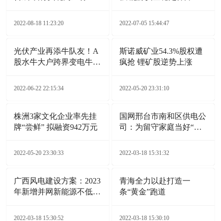
广泛应用
力持续提升
2022-08-18 11:23:20
2022-07-05 15:44:47
光伏产业再添牛队友！A
斯诺威矿业54.3%股权遭
股水牛大户跨界变电牛，
疯抢 锂矿股逆势上涨
这事靠谱吗？
2022-06-22 22:15:34
2022-05-20 23:31:10
株洲3家文化企业率先挂
国网邢台市南和区供电公
牌“尝鲜” 拟融资942万元
司：为留守家庭当好“电
保姆”
2022-05-20 23:30:33
2022-03-18 15:31:32
广西风电建设方案：2023
青海全力以赴打造一
年新增并网新能源不低于
条“黄金”跑道
6GW
2022-03-18 15:30:52
2022-03-18 15:30:10