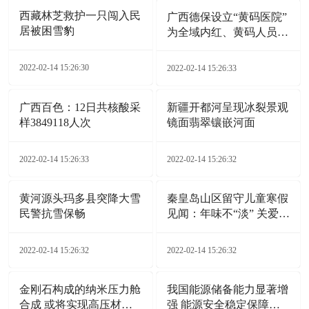
西藏林芝救护一只闯入民
广西德保设立“黄码医院”
居被困雪豹
为全域内红、黄码人员就
医开通“绿色通道”
2022-02-14 15:26:30
2022-02-14 15:26:33
广西百色：12日共核酸采
新疆开都河呈现冰裂景观
样3849118人次
镜面翡翠镶嵌河面
2022-02-14 15:26:33
2022-02-14 15:26:32
黄河源头玛多县突降大雪
秦皇岛山区留守儿童寒假
民警抗雪保畅
见闻：年味不“淡” 关爱
不“断”
2022-02-14 15:26:32
2022-02-14 15:26:32
金刚石构成的纳米压力舱
我国能源储备能力显著增
合成 或将实现高压材料
强 能源安全稳定保障能