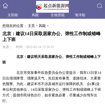
太阳能
风能
生物质能
海洋能
搜索
小水电
天然气
水合物
产品与技术
您现在的位置：
主页
>
风能
>
政策法规
产业信息
行业动态
业内资讯
北京：建议14日采取居家办公、弹性工作制或错峰
上下班
来源： 时间：2022-02-14 15:26:35
北京：建议明天采取居家办公、弹性工作制或错峰上下
班
北京市突发事件应急委员会办公室提示：我市13日至14
日出现强降雪、强降温天气，先后发布暴雪、道路结冰、大雾黄
色预警。为此，建议本市不涉及城市运行保障的机关、企(事)业
单位和其他单位，14日采取居家办公、弹性工作制或错峰上下班
方式；提倡市民绿色出行，如非紧急必要，尽量减少自驾车出
行。