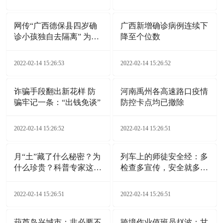
网传“广西德保县四岁确
广西新增确诊病例连续下
诊小孩独自去隔离” 为不
降至个位数
实信息
2022-02-14 15:26:53
2022-02-14 15:26:52
诈骗手段翻出新花样 防
河南禹州各高速路口疫情
骗牢记一条：“出钱免谈”
防控卡点均已撤除
2022-02-14 15:26:52
2022-02-14 15:26:51
月“土”藏了什么秘密？为
列车上的师徒安全经：多
什么珍贵？科普专家这样
检查多宣传，安全就多一
说
分保证
2022-02-14 15:26:51
2022-02-14 15:26:51
葫芦岛兴城市：非必要不
跨境作业值班员赵波：甘