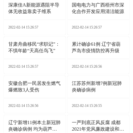
深康佳A新能源遇阻半导
国电电力与广西梧州市深
体无收益靠卖子维系
化合作开发应用清洁能源
2022-02-14 15:26:57
2022-02-14 15:26:57
甘肃舟曲移民“求职记”：
累计确诊61例 辽宁省葫
不惧年龄“天高任鸟飞”
芦岛市疫情防控再升级
2022-02-14 15:26:57
2022-02-14 15:26:56
安徽合肥一民居发生燃气
江苏苏州新增7例新冠肺
爆燃致3人受伤
炎确诊病例
2022-02-14 15:26:56
2022-02-14 15:26:55
辽宁新增11例本土新冠肺
一严到底正风反腐 成都
炎确诊病例 均为葫芦岛
2021年党风廉政建设和反