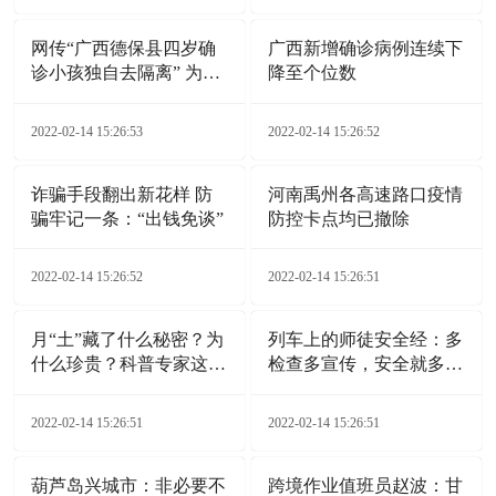
网传“广西德保县四岁确
广西新增确诊病例连续下
诊小孩独自去隔离” 为不
降至个位数
实信息
2022-02-14 15:26:53
2022-02-14 15:26:52
诈骗手段翻出新花样 防
河南禹州各高速路口疫情
骗牢记一条：“出钱免谈”
防控卡点均已撤除
2022-02-14 15:26:52
2022-02-14 15:26:51
月“土”藏了什么秘密？为
列车上的师徒安全经：多
什么珍贵？科普专家这样
检查多宣传，安全就多一
说
分保证
2022-02-14 15:26:51
2022-02-14 15:26:51
葫芦岛兴城市：非必要不
跨境作业值班员赵波：甘