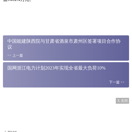
中国能建陕西院与甘肃省酒泉市肃州区签署项目合作协
议
<<
上一篇
国网浙江电力计划2023年实现全省最大负荷10%
下一篇
>>
X 关闭