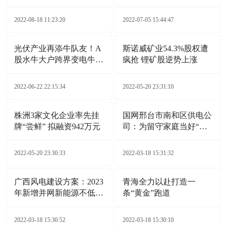
广泛应用
力持续提升
2022-08-18 11:23:20
2022-07-05 15:44:47
光伏产业再添牛队友！A
斯诺威矿业54.3%股权遭
股水牛大户跨界变电牛，
疯抢 锂矿股逆势上涨
这事靠谱吗？
2022-06-22 22:15:34
2022-05-20 23:31:10
株洲3家文化企业率先挂
国网邢台市南和区供电公
牌“尝鲜” 拟融资942万元
司：为留守家庭当好“电
保姆”
2022-05-20 23:30:33
2022-03-18 15:31:32
广西风电建设方案：2023
青海全力以赴打造一
年新增并网新能源不低于
条“黄金”跑道
6GW
2022-03-18 15:30:52
2022-03-18 15:30:10