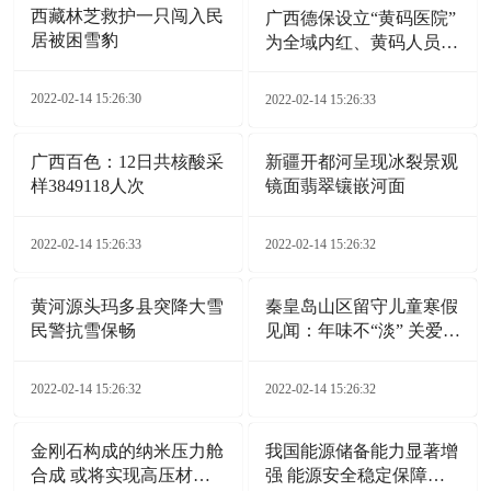
西藏林芝救护一只闯入民
广西德保设立“黄码医院”
居被困雪豹
为全域内红、黄码人员就
医开通“绿色通道”
2022-02-14 15:26:30
2022-02-14 15:26:33
广西百色：12日共核酸采
新疆开都河呈现冰裂景观
样3849118人次
镜面翡翠镶嵌河面
2022-02-14 15:26:33
2022-02-14 15:26:32
黄河源头玛多县突降大雪
秦皇岛山区留守儿童寒假
民警抗雪保畅
见闻：年味不“淡” 关爱
不“断”
2022-02-14 15:26:32
2022-02-14 15:26:32
金刚石构成的纳米压力舱
我国能源储备能力显著增
合成 或将实现高压材料
强 能源安全稳定保障能