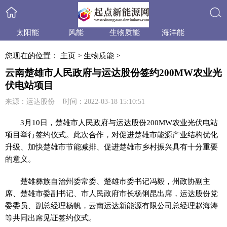
太阳能
风能
生物质能
海洋能
搜索
小水电
天然气
水合物
产品与技术
您现在的位置：
主页
>
生物质能
>
政策法规
产业信息
行业动态
业内资讯
云南楚雄市人民政府与运达股份签约200MW农业光
伏电站项目
来源：运达股份 时间：2022-03-18 15:10:51
3月10日，楚雄市人民政府与运达股份200MW农业光伏电站
项目举行签约仪式。此次合作，对促进楚雄市能源产业结构优化
升级、加快楚雄市节能减排、促进楚雄市乡村振兴具有十分重要
的意义。
楚雄彝族自治州委常委、楚雄市委
书记
冯毅，州政协副
主
席
、楚雄市委副
书记
、市人民政府市长杨俐昆出席，运达股份党
委委员、副总经理杨帆，云南运达新能源有限公司总经理赵海涛
等共同出席见证签约仪式。