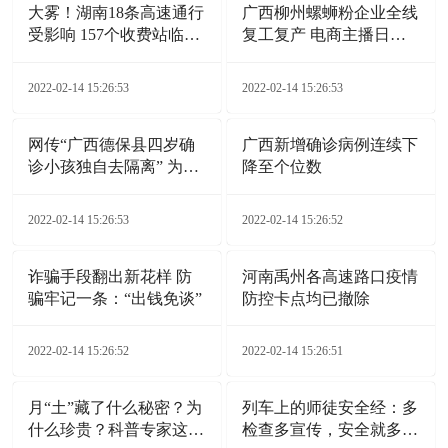
大雾！湖南18条高速通行
广西柳州螺蛳粉企业全线
受影响 157个收费站临时
复工复产 电商主播日夜
交通管制
带货
2022-02-14 15:26:53
2022-02-14 15:26:53
网传“广西德保县四岁确
广西新增确诊病例连续下
诊小孩独自去隔离” 为不
降至个位数
实信息
2022-02-14 15:26:53
2022-02-14 15:26:52
诈骗手段翻出新花样 防
河南禹州各高速路口疫情
骗牢记一条：“出钱免谈”
防控卡点均已撤除
2022-02-14 15:26:52
2022-02-14 15:26:51
月“土”藏了什么秘密？为
列车上的师徒安全经：多
什么珍贵？科普专家这样
检查多宣传，安全就多一