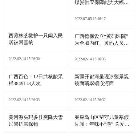
煤炭供应保障能力大幅增
加
2022-07-05 15:46:17
西藏林芝救护一只闯入民
广西德保设立“黄码医院”
居被困雪豹
为全域内红、黄码人员就
医开通“绿色通道”
2022-02-14 15:26:30
2022-02-14 15:26:33
广西百色：12日共核酸采
新疆开都河呈现冰裂景观
样3849118人次
镜面翡翠镶嵌河面
2022-02-14 15:26:33
2022-02-14 15:26:32
黄河源头玛多县突降大雪
秦皇岛山区留守儿童寒假
民警抗雪保畅
见闻：年味不“淡” 关爱
不“断”