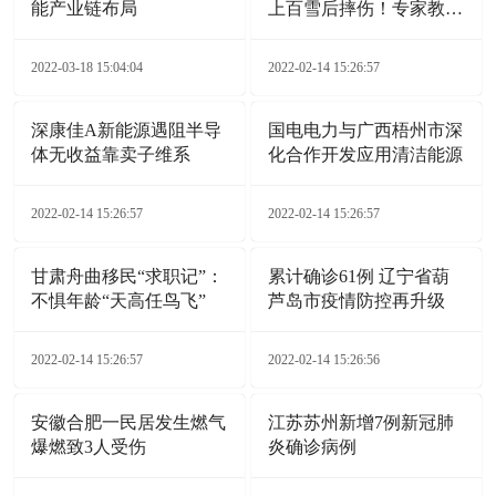
能产业链布局
上百雪后摔伤！专家教您
自救诀窍
2022-03-18 15:04:04
2022-02-14 15:26:57
深康佳A新能源遇阻半导
国电电力与广西梧州市深
体无收益靠卖子维系
化合作开发应用清洁能源
2022-02-14 15:26:57
2022-02-14 15:26:57
甘肃舟曲移民“求职记”：
累计确诊61例 辽宁省葫
不惧年龄“天高任鸟飞”
芦岛市疫情防控再升级
2022-02-14 15:26:57
2022-02-14 15:26:56
安徽合肥一民居发生燃气
江苏苏州新增7例新冠肺
爆燃致3人受伤
炎确诊病例