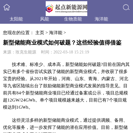
太阳能
风能
生物质能
海洋能
搜索
小水电
天然气
水合物
产品与技术
您现在的位置：
主页
>
海洋能
>
政策法规
产业信息
行业动态
业内资讯
新型储能商业模式如何破题？这些经验值得借鉴
来源：玫克生能源 时间：2022-03-18 15:21:19
技术难、标准少、成本高，新型储能如何破题?目前在国内其
实已有多个省份尝试实践了储能的新型商业模式，并收获了很多
宝贵的经验。从2021年开始，河南、山东、青海、内蒙古、河北
等九省区陆续出台了鼓励储能新型商业模式发展的指导意见。目
前共有84个新型储能商业项目已经通过备案或公示，项目总规模
超12GW/24GWh。单个项目规模越来越大，目前已有7个项目规
模达到1GWh。
这些灵活多样的新型储能商业模式，通过提供调频、备用、
优化等服务，进一步发挥了储能的潜在应用价值。目前，新型储