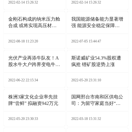
2022-02-14 15:26:32
2022-02-14 15:26:32
金刚石构成的纳米压力舱
我国能源储备能力显著增
合成 或将实现高压材料
强 能源安全稳定保障能
广泛应用
力持续提升
2022-08-18 11:23:20
2022-07-05 15:44:47
光伏产业再添牛队友！A
斯诺威矿业54.3%股权遭
股水牛大户跨界变电牛，
疯抢 锂矿股逆势上涨
这事靠谱吗？
2022-06-22 22:15:34
2022-05-20 23:31:10
株洲3家文化企业率先挂
国网邢台市南和区供电公
牌“尝鲜” 拟融资942万元
司：为留守家庭当好“电
保姆”
2022-05-20 23:30:33
2022-03-18 15:31:32