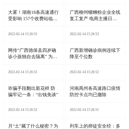
大雾！湖南18条高速通行
广西柳州螺蛳粉企业全线
受影响 157个收费站临时
复工复产 电商主播日夜
交通管制
带货
2022-02-14 15:26:53
2022-02-14 15:26:53
网传“广西德保县四岁确
广西新增确诊病例连续下
诊小孩独自去隔离” 为不
降至个位数
实信息
2022-02-14 15:26:53
2022-02-14 15:26:52
诈骗手段翻出新花样 防
河南禹州各高速路口疫情
骗牢记一条：“出钱免谈”
防控卡点均已撤除
2022-02-14 15:26:52
2022-02-14 15:26:51
月“土”藏了什么秘密？为
列车上的师徒安全经：多