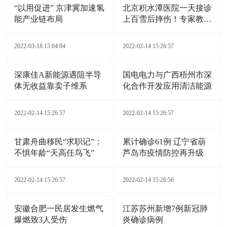
“以用促进” 京津冀加速氢
北京积水潭医院一天接诊
能产业链布局
上百雪后摔伤！专家教您
自救诀窍
2022-03-18 15:04:04
2022-02-14 15:26:57
深康佳A新能源遇阻半导
国电电力与广西梧州市深
体无收益靠卖子维系
化合作开发应用清洁能源
2022-02-14 15:26:57
2022-02-14 15:26:57
甘肃舟曲移民“求职记”：
累计确诊61例 辽宁省葫
不惧年龄“天高任鸟飞”
芦岛市疫情防控再升级
2022-02-14 15:26:57
2022-02-14 15:26:56
安徽合肥一民居发生燃气
江苏苏州新增7例新冠肺
爆燃致3人受伤
炎确诊病例