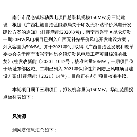
南宁市昆仑镇坛勒风电项目总装机规模150MW,分三期建
设，根据《广西壮族自治区能源局关于印发无补贴
平
价风电开发
建设方案的通知》(桂能新能[2020]8号)，南宁市兴宁区昆仑坛勒
一期50MW风电项目已列入广西无补贴
平
价风电开发建设方案，
列入容量为50MW。并于2021年9月取得《广西自治区发展和改革
委员会关于南宁市兴宁区昆仑镇坛勒风电场工程项目核准的批
复》(桂发改新能〔2020〕1047号，核准容量50MW，一期项目位
于场址东部区域。二期已列入 2021年保障
性
并网陆上风电项目建
设方案(桂能新能〔2021〕14号)，目前正在办理项目核准手续。
本期项目属于三期项目，拟装机容量为150MW。场址范围拐
点坐标表如下：
风资源
测风塔信息汇总如下：