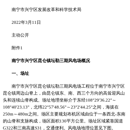
南宁市兴宁区发展改革和科学技术局
2022年3月11日
主动公开
附件1
南宁市兴宁区昆仑镇坛勒三期风电场概况
一、场址
南宁市兴宁区昆仑镇坛勒三期风电场工程位于南宁市兴宁区
昆仑镇周边山脊上，由昆仑镇东、南、西三个方向的高耸迎风山
头和连续山脊构成。场址地理坐标介于东经108°29'36.22"～
108°40'23.13"，北纬22°57'48.56"～23°2'44.25"之间，海拔在
250m～480m之间。场区主要规划布机区域由位于一条西北-东南
的山脊和支脉构成，场区面积130
平
方公里。场址区域紧靠国道
G322和三南高速S31，交通便利。风电场地理位置见下图。