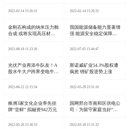
不“断”
2022-02-14 15:26:32
2022-02-14 15:26:32
金刚石构成的纳米压力舱
我国能源储备能力显著增
合成 或将实现高压材料
强 能源安全稳定保障能
广泛应用
力持续提升
2022-08-18 11:23:20
2022-07-05 15:44:47
光伏产业再添牛队友！A
斯诺威矿业54.3%股权遭
股水牛大户跨界变电牛，
疯抢 锂矿股逆势上涨
这事靠谱吗？
2022-06-22 22:15:34
2022-05-20 23:31:10
株洲3家文化企业率先挂
国网邢台市南和区供电公
牌“尝鲜” 拟融资942万元
司：为留守家庭当好“电
保姆”
2022-05-20 23:30:33
2022-03-18 15:31:32