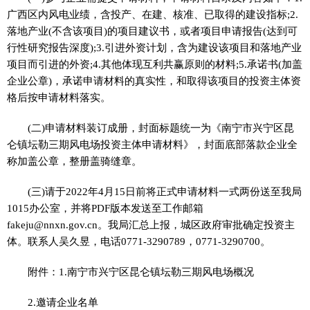
广西区内风电业绩，含投产、在建、核准、已取得的建设指标;2.
落地产业(不含该项目)的项目建议书，或者项目申请报告(达到可
行
性
研究报告深度);3.引进外资计划，含为建设该项目和落地产业
项目而引进的外资;4.其他体现互利共赢原则的材料;5.承诺书(加盖
企业公章)，承诺申请材料的真实
性
，和取得该项目的
投资
主体资
格后按申请材料
落实
。
(二)申请材料装订成册，封面标题统一为《南宁市兴宁区昆
仑镇坛勒三期风电场
投资
主体申请材料》，封面底部落款企业全
称加盖公章，整册盖骑缝章。
(三)请于2022年4月15日前将正式申请材料一式两份送至我局
1015办公室，并将PDF版本发送至工作邮箱
fakeju@nnxn.gov.cn。我局汇总上报，城区政府审批确定
投资
主
体。联系人吴久昱，电话0771-3290789，0771-3290700。
附件：1.南宁市兴宁区昆仑镇坛勒三期风电场概况
2.邀请企业名单