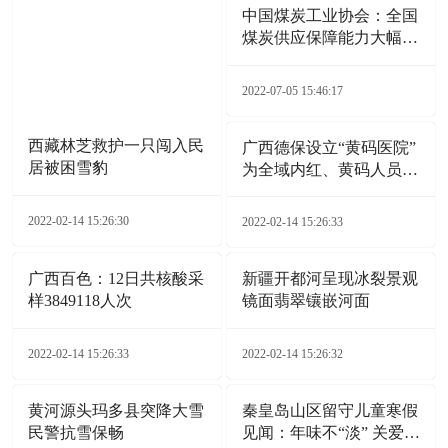
中国煤炭工业协会：全国
煤炭供应保障能力大幅增
加
2022-07-05 15:46:17
西藏林芝救护一只闯入民
广西德保设立“黄码医院”
居被困雪豹
为全域内红、黄码人员就
医开通“绿色通道”
2022-02-14 15:26:30
2022-02-14 15:26:33
广西百色：12日共核酸采
新疆开都河呈现冰裂景观
样3849118人次
镜面翡翠镶嵌河面
2022-02-14 15:26:33
2022-02-14 15:26:32
黄河源头玛多县突降大雪
秦皇岛山区留守儿童寒假
民警抗雪保畅
见闻：年味不“淡” 关爱