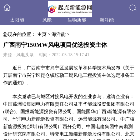
太阳能
风能
生物质能
海洋能
搜索
小水电
天然气
水合物
产品与技术
您现在的位置：
主页
>
海洋能
>
政策法规
产业信息
行业动态
业内资讯
广西南宁150MW风电项目优选投资主体
来源：风电头条 时间：2022-03-18 15:17:41
近
日，广西南宁市兴宁区发展改革和科学技术局发布《关于
开展南宁市兴宁区昆仑镇坛勒三期风电工程
投资
主体选定准备工
作的通知》。
本次邀请已与城区对接风电开发的企业参与，邀请企业有：
中国葛洲坝集团电力有限责任公司及丰华能源
投资
集团有限公司
(联合)、国投新能源
投资
有限公司、国能国华(广西)新能源有限公
司、华润电力新能源
投资
有限公司、远景能源有限公司、中广核
新能源
投资
(深圳)有限公司广西分公司、中国电建集团中南勘测
设计研究院有限公司、特变电工新疆新能源股份有限公司、北京