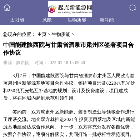
太阳能
风能
生物质能
海洋能
搜索
小水电
天然气
水合物
产品与技术
您现在的位置：
主页
>
生物质能
>
政策法规
产业信息
行业动态
业内资讯
中国能建陕西院与甘肃省酒泉市肃州区签署项目合
作协议
来源：陕西院 时间：2022-03-18 15:09:40
3月7日，中国能建陕西院与甘肃省酒泉市肃州区人民政府签
署肃州区新能源基地项目合作协议。签约项目涉及6220兆瓦光伏
和250兆瓦光热互补基地的规划、设计及
投资
建设，项目建成
后，将在区域内起到示范引领作用。
签约前，双方就肃州区新能源、装备制造业等领域合作进行
了座谈交流。地企双方就推进2021年
投资
项目落地及区域内新能
源基地建设达成合作意向。下一步，双方将充分发挥各自优势，
按照合作协议，逐项分解
落实
，共同打造一批标杆
性
示范项目。