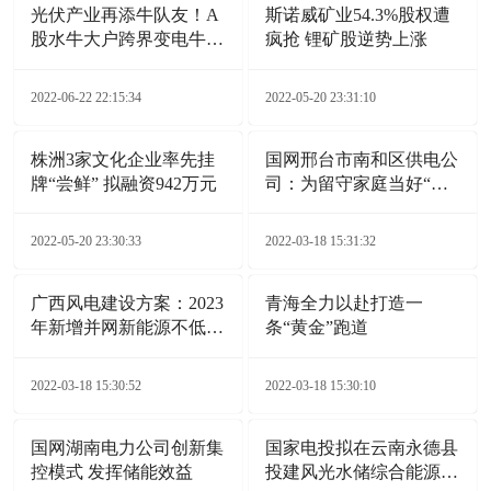
光伏产业再添牛队友！A
斯诺威矿业54.3%股权遭
股水牛大户跨界变电牛，
疯抢 锂矿股逆势上涨
这事靠谱吗？
2022-06-22 22:15:34
2022-05-20 23:31:10
株洲3家文化企业率先挂
国网邢台市南和区供电公
牌“尝鲜” 拟融资942万元
司：为留守家庭当好“电
保姆”
2022-05-20 23:30:33
2022-03-18 15:31:32
广西风电建设方案：2023
青海全力以赴打造一
年新增并网新能源不低于
条“黄金”跑道
6GW
2022-03-18 15:30:52
2022-03-18 15:30:10
国网湖南电力公司创新集
国家电投拟在云南永德县
控模式 发挥储能效益
投建风光水储综合能源电