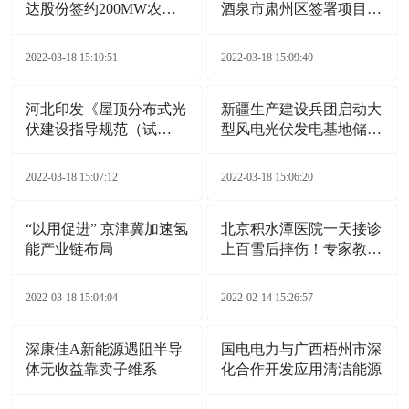
达股份签约200MW农业
酒泉市肃州区签署项目合
光伏电站项目
作协议
2022-03-18 15:10:51
2022-03-18 15:09:40
河北印发《屋顶分布式光
新疆生产建设兵团启动大
伏建设指导规范（试
型风电光伏发电基地储备
行）》通知
项目
2022-03-18 15:07:12
2022-03-18 15:06:20
“以用促进” 京津冀加速氢
北京积水潭医院一天接诊
能产业链布局
上百雪后摔伤！专家教您
自救诀窍
2022-03-18 15:04:04
2022-02-14 15:26:57
深康佳A新能源遇阻半导
国电电力与广西梧州市深
体无收益靠卖子维系
化合作开发应用清洁能源