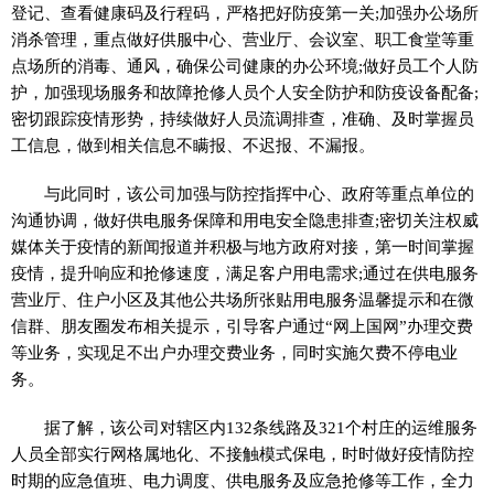
登记、查看健康码及行程码，严格把好防疫第一关;加强办公场所
消杀管理，重点做好供服中心、营业厅、会议室、职工食堂等重
点场所的消毒、通风，确保公司健康的办公环境;做好员工个人防
护，加强现场服务和故障抢修人员个人安全防护和防疫设备配备;
密切跟踪
疫情
形势，持续做好人员流调排查，准确、及时掌握员
工信息，做到相关信息不瞒报、不迟报、不漏报。
与此同时，该公司加强与防控指挥中心、政府等重点单位的
沟通协调，做好供电服务保障和用电安全隐患排查;密切关注权威
媒体关于
疫情
的新闻报道并积极与地方政府对接，第一时间掌握
疫情
，提升响应和抢修速度，满足客户用电需求;通过在供电服务
营业厅、住户小区及其他公共场所张贴用电服务温馨提示和在
微
信
群、
朋友圈
发布相关提示，引导客户通过“网上国网”办理交费
等业务，实现足不出户办理交费业务，同时实施欠费不停电业
务。
据了解，该公司对辖区内132条线路及321个村庄的运维服务
人员全部实行网格属地化、不接触模式保电，时时做好
疫情
防控
时期的应急值班、电力调度、供电服务及应急抢修等工作，全力