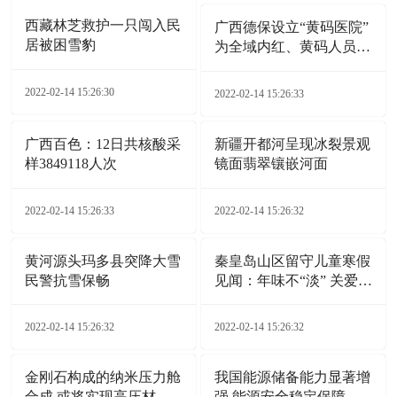
西藏林芝救护一只闯入民
广西德保设立“黄码医院”
居被困雪豹
为全域内红、黄码人员就
医开通“绿色通道”
2022-02-14 15:26:30
2022-02-14 15:26:33
广西百色：12日共核酸采
新疆开都河呈现冰裂景观
样3849118人次
镜面翡翠镶嵌河面
2022-02-14 15:26:33
2022-02-14 15:26:32
黄河源头玛多县突降大雪
秦皇岛山区留守儿童寒假
民警抗雪保畅
见闻：年味不“淡” 关爱
不“断”
2022-02-14 15:26:32
2022-02-14 15:26:32
金刚石构成的纳米压力舱
我国能源储备能力显著增
合成 或将实现高压材料
强 能源安全稳定保障能