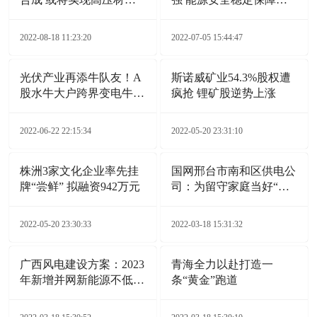
广泛应用
力持续提升
2022-08-18 11:23:20
2022-07-05 15:44:47
光伏产业再添牛队友！A
斯诺威矿业54.3%股权遭
股水牛大户跨界变电牛，
疯抢 锂矿股逆势上涨
这事靠谱吗？
2022-06-22 22:15:34
2022-05-20 23:31:10
株洲3家文化企业率先挂
国网邢台市南和区供电公
牌“尝鲜” 拟融资942万元
司：为留守家庭当好“电
保姆”
2022-05-20 23:30:33
2022-03-18 15:31:32
广西风电建设方案：2023
青海全力以赴打造一
年新增并网新能源不低于
条“黄金”跑道
6GW