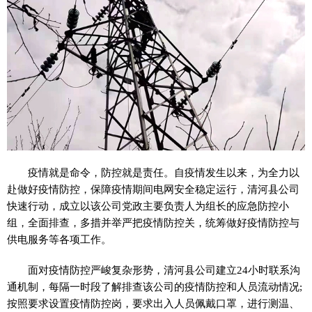
疫情
就是命令，防控就是责任。自
疫情
发生以来，为全力以
赴做好
疫情
防控，保障
疫情
期间电网安全稳定运行，清河县公司
快速行动，成立以该公司党政主要负责人为组长的应急防控小
组，全面排查，多措并举严把
疫情
防控关，统筹做好
疫情
防控与
供电服务等各项工作。
面对
疫情
防控严峻复杂形势，清河县公司建立24小时联系沟
通机制，每隔一时段了解排查该公司的
疫情
防控和人员流动情况;
按照要求设置
疫情
防控岗，要求出入人员佩戴口罩，进行测温、