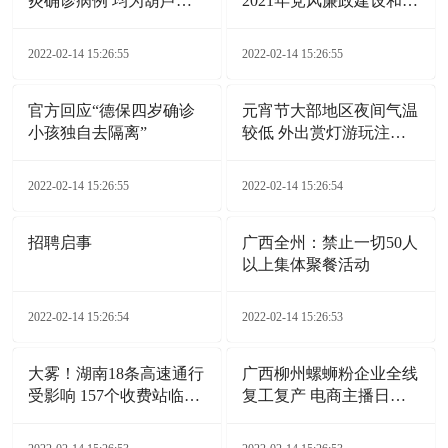
炎确诊病例 均为葫芦岛
2021年党风廉政建设和反
市报告
腐败工作综述
2022-02-14 15:26:55
2022-02-14 15:26:55
官方回应“德保四岁确诊
元宵节大部地区夜间气温
小孩独自去隔离”
较低 外出赏灯游玩注意
添衣保暖
2022-02-14 15:26:55
2022-02-14 15:26:54
招聘启事
广西全州：禁止一切50人
以上集体聚餐活动
2022-02-14 15:26:54
2022-02-14 15:26:53
大雾！湖南18条高速通行
广西柳州螺蛳粉企业全线
受影响 157个收费站临时
复工复产 电商主播日夜
交通管制
带货