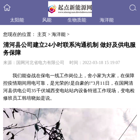
太阳能
风能
生物质能
海洋能
搜索
小水电
天然气
水合物
产品与技术
您现在的位置：
主页
>
海洋能
>
政策法规
产业信息
行业动态
业内资讯
清河县公司建立24小时联系沟通机制 做好及供电服
务保障
来源：国网河北省电力有限公司 时间：2022-03-18 15:19:07
我们能奋战在保电一线工作岗位上，舍小家为大家，在保障
控
疫情
期间用电可靠，是光荣的!是自豪的!”3月11日，在国网清
河县供电公司35千伏城西变电站站内设备特巡工作现场，变电检
修班员工韩培晓如是说。