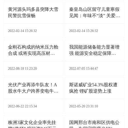
黄河源头玛多县突降大雪
秦皇岛山区留守儿童寒假
民警抗雪保畅
见闻：年味不“淡” 关爱
不“断”
2022-02-14 15:26:32
2022-02-14 15:26:32
金刚石构成的纳米压力舱
我国能源储备能力显著增
合成 或将实现高压材料
强 能源安全稳定保障能
广泛应用
力持续提升
2022-08-18 11:23:20
2022-07-05 15:44:47
光伏产业再添牛队友！A
斯诺威矿业54.3%股权遭
股水牛大户跨界变电牛，
疯抢 锂矿股逆势上涨
这事靠谱吗？
2022-06-22 22:15:34
2022-05-20 23:31:10
株洲3家文化企业率先挂
国网邢台市南和区供电公