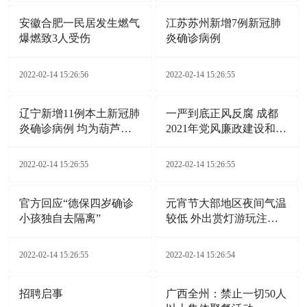
安徽合肥一民居发生燃气
江苏苏州新增7例新冠肺
爆燃致3人受伤
炎确诊病例
2022-02-14 15:26:56
2022-02-14 15:26:55
辽宁新增11例本土新冠肺
一严到底正风反腐 成都
炎确诊病例 均为葫芦岛
2021年党风廉政建设和反
市报告
腐败工作综述
2022-02-14 15:26:55
2022-02-14 15:26:55
官方回应“德保四岁确诊
元宵节大部地区夜间气温
小孩独自去隔离”
较低 外出赏灯游玩注意
添衣保暖
2022-02-14 15:26:55
2022-02-14 15:26:54
招聘启事
广西全州：禁止一切50人