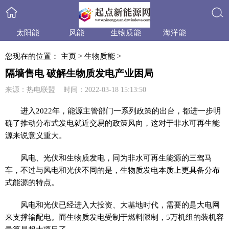
太阳能
风能
生物质能
海洋能
搜索
小水电
天然气
水合物
产品与技术
您现在的位置：
主页
>
生物质能
>
政策法规
产业信息
行业动态
业内资讯
隔墙售电 破解生物质发电产业困局
来源：热电联盟 时间：2022-03-18 15:13:50
进入2022年，能源主管部门一系列政策的出台，都进一步明
确了推动分布式发电就
近
交易的政策风向，这对于非水可再生能
源来说意义重大。
风电、光伏和生物质发电，同为非水可再生能源的三驾马
车，不过与风电和光伏不同的是，生物质发电本质上更具备分布
式能源的特点。
风电和光伏已经进入大
投资
、大基地时代，需要的是大电网
来支撑输配电。而生物质发电受制于燃料限制，5万机组的装机容