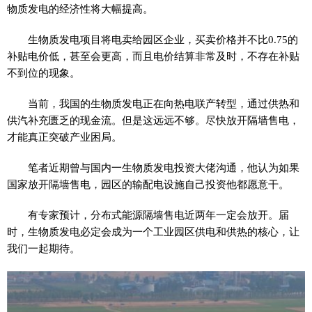
物质发电的经济
性
将大幅提高。
生物质发电项目将电卖给园区企业，买卖价格并不比0.75的
补贴电价低，甚至会更高，而且电价结算非常及时，不存在补贴
不到位的现象。
当前，我国的生物质发电正在向热电联产转型，通过供热和
供汽补充匮乏的现金流。但是这远远不够。尽快放开隔墙售电，
才能真正突破产业困局。
笔者
近
期曾与国内一生物质发电
投资
大佬沟通，他认为如果
国家
放开隔墙售电，园区的输配电设施自己
投资
他都愿意干。
有专家预计，分布式能源隔墙售电
近
两年一定会放开。届
时，生物质发电必定会成为一个工业园区供电和供热的核心，让
我们一起期待。